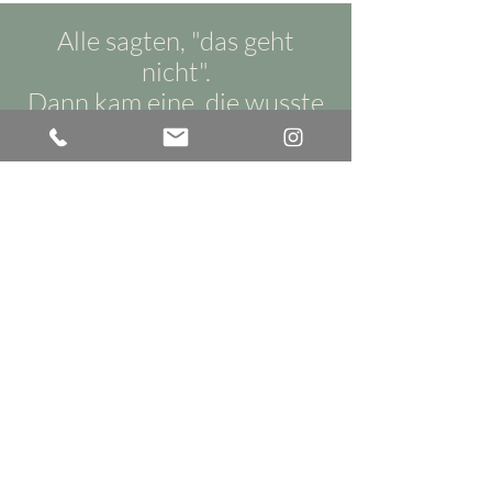
Alle sagten, "das geht
nicht".
Dann kam eine, die wusste
das nicht und hat es
gemacht.