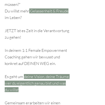
müssen?"
Du willst mehr
Gelassenheit & Freude
im Leben?
JETZT ist es Zeit in die Verantwortung
zu gehen!
In deinem 1:1 Female Empowerment
Coaching gehen wir bewusst und
konkret
auf DEINEN WEG ein.
Es geht um
deine Vision, deine Träume,
wer du eigentlich genau bist und was
du willst
.
Gemeinsam erarbeiten wir einen