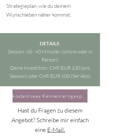
Strategieplan, wie du deinem
Wunschleben näher kommst.
DETAILS
Session: 60 - 90 Minuten (online oder in
Person)
Deine Investition: CHF/EUR 130 (pro
Session) oder CHF/EUR 600 (5er Abo)
kostenloses Kennenlerngespräch buchen
Hast du Fragen zu diesem
Angebot? Schreibe mir einfach
eine
E-Mail.