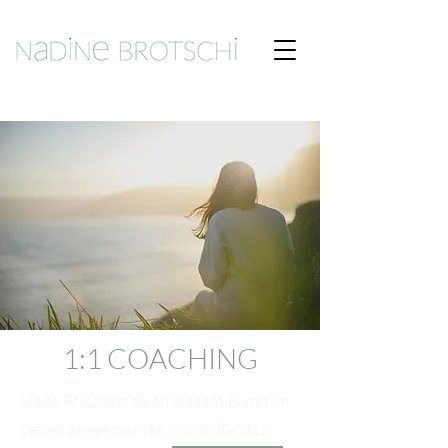
1:1 COACHING
Liebe Frau, bist du an diesem Punkt im
Leben angekommen, wo du für dich