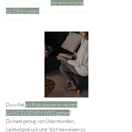
entschieden hast, die
Verantwortung
für DEIN Leben
ganz in deine Hände zu
nehmen?
Du willst
als Frau souverän deinen
GANZ EIGENEN WEG gehen
?
Du hast genug von Überstunden,
Leistungsdruck und "dich beweisen zu