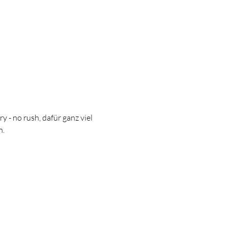
y - no rush, dafür ganz viel 
n.