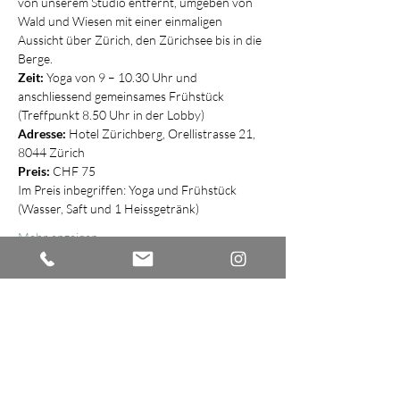
von unserem Studio entfernt, umgeben von 
Wald und Wiesen mit einer einmaligen 
Aussicht über Zürich, den Zürichsee bis in die 
Berge.
Zeit: 
Yoga von 9 – 10.30 Uhr und 
anschliessend gemeinsames Frühstück 
(Treffpunkt 8.50 Uhr in der Lobby)
Adresse: 
Hotel Zürichberg, Orellistrasse 21, 
8044 Zürich
Preis: 
CHF 75
Im Preis inbegriffen: Yoga und Frühstück 
(Wasser, Saft und 1 Heissgetränk)
Mehr anzeigen
Diese Veranstaltung teilen